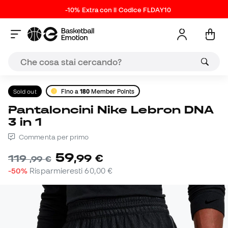
-10% Extra con il Codice FLDAY10
Sold out
Fino a
180
Member Points
Pantaloncini Nike Lebron DNA
3 in 1
Commenta per primo
59
,
99
€
119
,
99
€
-50%
Risparmieresti
60,00 €