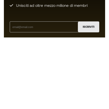
Unisciti ad oltre mezzo milione di membri
ISCRIVITI
Accetto di ricevere comunicazioni personalizzate per me
in conformità con la
Privacy Policy
di Sports Emotion.
L'App
per chi vive il basket in modo
diverso.