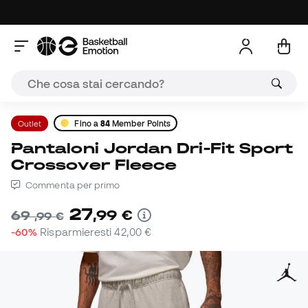
Outlet
Fino a
84
Member Points
Pantaloni Jordan Dri-Fit Sport
Crossover Fleece
Commenta per primo
27
,
99
€
69
,
99
€
-60%
Risparmieresti
42,00 €