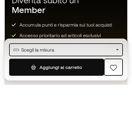
Diventa subito un
Member
Accumula punti e risparmia sui tuoi acquisti
Accesso prioritario ad articoli esclusivi
Unisciti ad oltre mezzo milione di membri
Scegli la misura
Aggiungi al carrello
ISCRIVITI
Accetto di ricevere comunicazioni personalizzate per me
in conformità con la
Privacy Policy
di Sports Emotion.
L'App
per chi vive il basket in modo
diverso.