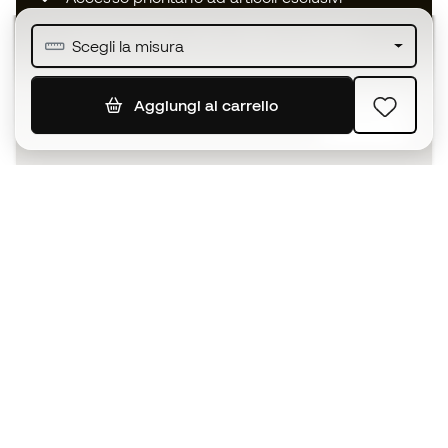
Unisciti ad oltre mezzo milione di membri
Scegli la misura
Aggiungi al carrello
ISCRIVITI
Accetto di ricevere comunicazioni personalizzate per me
in conformità con la
Privacy Policy
di Sports Emotion.
L'App
per chi vive il basket in modo
diverso.