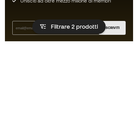
Unisciti ad oltre mezzo milione di membri
Filtrare 2
prodotti
ISCRIVITI
Accetto di ricevere comunicazioni personalizzate per me
in conformità con la
Privacy Policy
di Sports Emotion.
L'App
per chi vive il basket in modo
diverso.