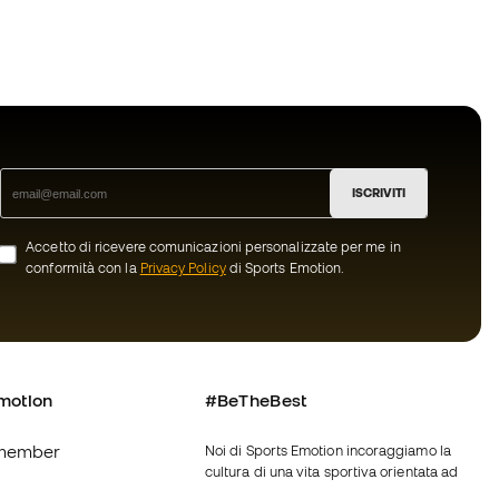
ISCRIVITI
Accetto di ricevere comunicazioni personalizzate per me in
conformità con la
Privacy Policy
di Sports Emotion.
motion
#BeTheBest
member
Noi di Sports Emotion incoraggiamo la
cultura di una vita sportiva orientata ad
ottenere la piena felicità dello sportivo