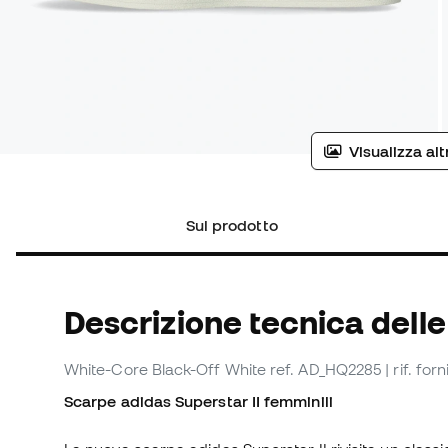
Visualizza al
Sul prodotto
Descrizione tecnica dell
White-Core Black-Off White
ref. AD_HQ2285
| rif. fo
Scarpe adidas Superstar II femminili