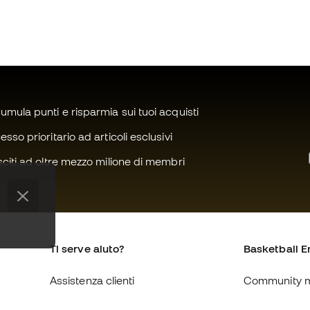
mula punti e risparmia sui tuoi acquisti
sso prioritario ad articoli esclusivi
citi ad oltre mezzo milione di membri
Ti serve aiuto?
Basketball E
Assistenza clienti
Community 
Cambi e resi
Chi siamo