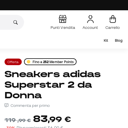
Punti Vendita
Account
Carrello
Kit
Blog
Offerta
Fino a
252
Member Points
Sneakers adidas
Superstar 2 da
Donna
Commenta per primo
83
,
99
€
119
,
99
€
-30%
Risparmieresti
36,00 €