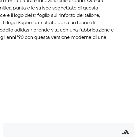
ico senza paura e innova lo stile urbano. Questa
tica punta e le strisce seghettate di questa
e e il logo del trifoglio sul rinforzo del tallone,
 Il logo Superstar sul lato dona un tocco di
modello adidas riprende vita con una fabbricazione e
egli anni '90 con questa versione moderna di una