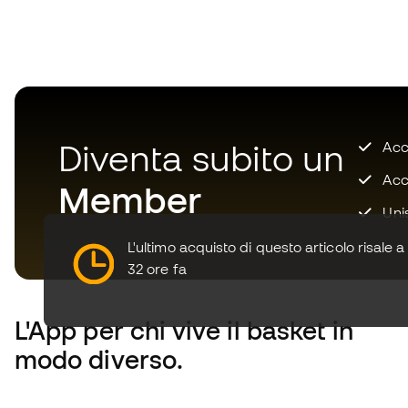
Diventa subito un
Accu
Acce
Member
Unis
L'ultimo acquisto di questo articolo risale a
32 ore fa
L'App
per chi vive il basket in
modo diverso.