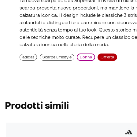
La nuova scarpa adidas Superstar II rivisita un class
scarpa presenta nuove proporzioni, ma mantiene la mi
calzatura iconica. Il design include le classiche 3 strisc
aiutandoti a distinguerti e a camminare con sicurezza.
autenticità senza tempo al tuo look. Questo storico 
delle tecniche molto curate. Recupera un classico d
calzatura iconica nella storia della moda.
adidas
Scarpe Lifestyle
Donna
Offerta
Prodotti simili