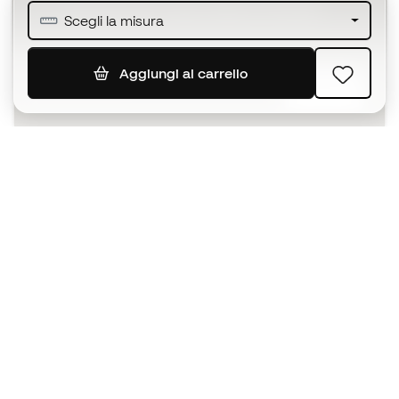
Unisciti ad oltre mezzo milione di membri
Scegli la misura
Aggiungi al carrello
ISCRIVITI
Accetto di ricevere comunicazioni personalizzate per me
in conformità con la
Privacy Policy
di Sports Emotion.
L'App
per chi vive il basket in modo
diverso.