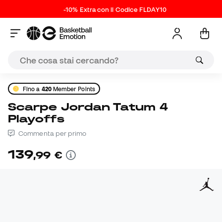
-10% Extra con il Codice FLDAY10
Fino a
420
Member Points
Scarpe Jordan Tatum 4
Playoffs
Commenta per primo
139
,
99
€