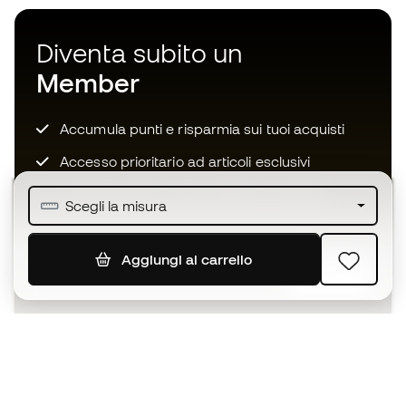
Diventa subito un
Member
Accumula punti e risparmia sui tuoi acquisti
Accesso prioritario ad articoli esclusivi
Unisciti ad oltre mezzo milione di membri
Scegli la misura
Aggiungi al carrello
ISCRIVITI
Accetto di ricevere comunicazioni personalizzate per me
in conformità con la
Privacy Policy
di Sports Emotion.