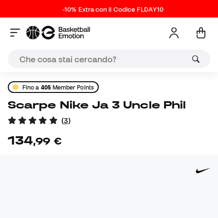
-10% Extra con il Codice FLDAY10
Fino a
405
Member Points
Scarpe Nike Ja 3 Uncle Phil
(
3
)
134
,
99
€