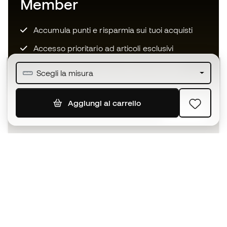
Member
Accumula punti e risparmia sui tuoi acquisti
Accesso prioritario ad articoli esclusivi
Unisciti ad oltre mezzo milione di membri
Scegli la misura
Aggiungi al carrello
ISCRIVITI
Accetto di ricevere comunicazioni personalizzate per me
in conformità con la
Privacy Policy
di Sports Emotion.
L'App
per chi vive il basket in modo
diverso.