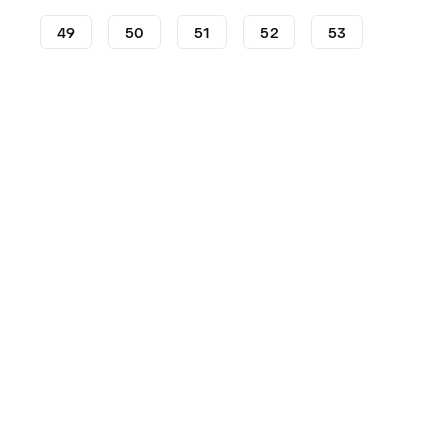
49
50
51
52
53
Scarpe
Nike
LeBron