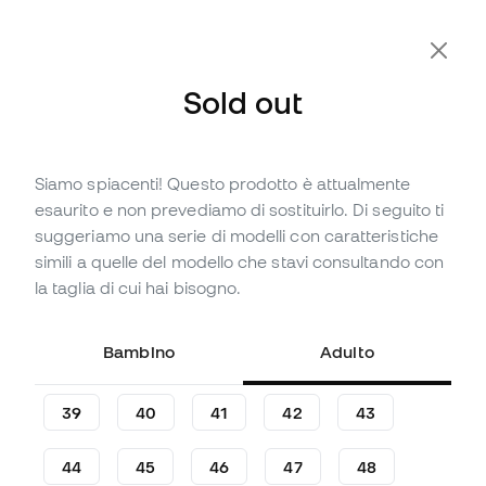
-10% Extra con il Codice FLDAY10
Sold out
Siamo spiacenti! Questo prodotto è attualmente
Sold out
Fino a
600
Member Points
esaurito e non prevediamo di sostituirlo. Di seguito ti
Scarpe Nike Lebron 20 Pink
suggeriamo una serie di modelli con caratteristiche
Diamond
simili a quelle del modello che stavi consultando con
la taglia di cui hai bisogno.
Commenta per primo
199
,
99
€
Bambino
Adulto
39
40
41
42
43
44
45
46
47
48