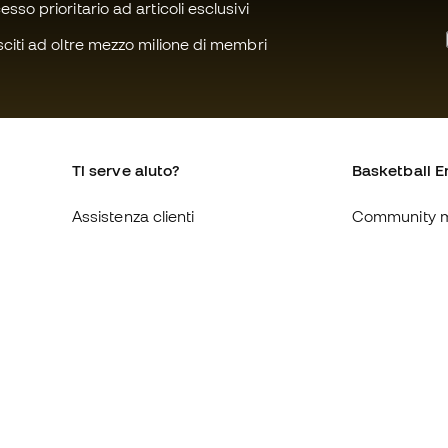
sso prioritario ad articoli esclusivi
citi ad oltre mezzo milione di membri
Ti serve aiuto?
Basketball E
Assistenza clienti
Community 
Cambi e resi
Chi siamo
Guida alle misure delle scarpe
Lavora con n
Compliance
Condizioni ge
Siti web internazionali di
Informativa s
Basketball Emotion
Privacy
Avviso legale