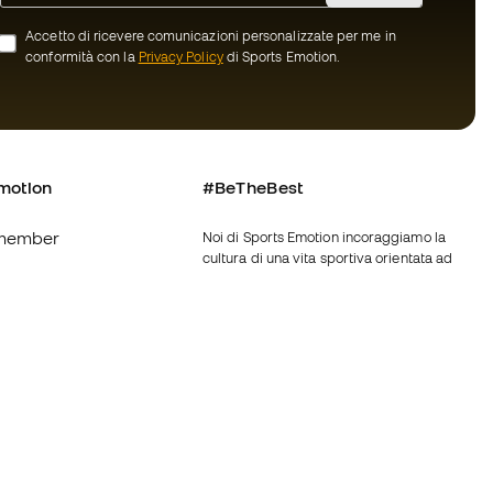
Accetto di ricevere comunicazioni personalizzate per me in
conformità con la
Privacy Policy
di Sports Emotion.
motion
#BeTheBest
member
Noi di Sports Emotion incoraggiamo la
cultura di una vita sportiva orientata ad
ottenere la piena felicità dello sportivo
grazie ad un ecosistema creato attraverso
oi
la specializzazione di ciascuna delle
marche appartenenti al gruppo.
nerali d'acquisto
Vedi tutti i negozi
ui Cookie
Fútbol Emotion
Running Emotion