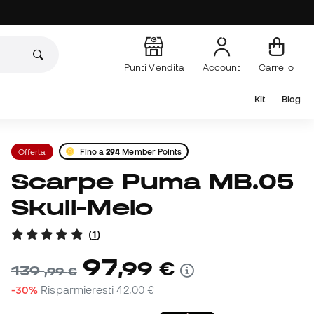
Punti Vendita
Account
Carrello
Kit
Blog
Offerta
Fino a
294
Member Points
Scarpe Puma MB.05
Skull-Melo
(
1
)
97
,
99
€
139
,
99
€
-30%
Risparmieresti
42,00 €