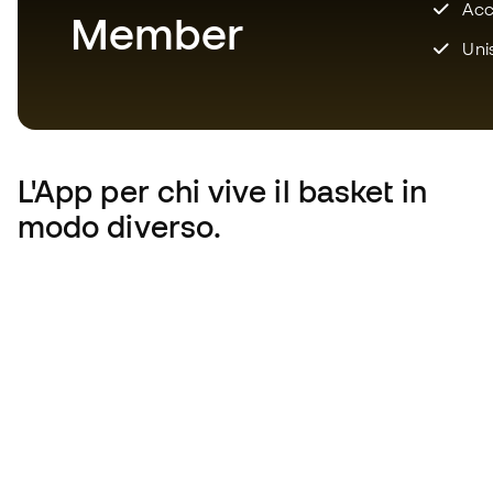
Acce
Member
Unis
L'App
per chi vive il basket in
modo diverso.