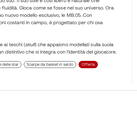
 suo. Il suo stile è così libero e naturale che
e fluidità. Gioca come se fosse nel suo universo. Ora
suo nuovo modello esclusivo, le MB.05. Con
i costanti in campo, è progettato per chi osa
 ai teschi (
skull
) che appaiono modellati sulla suola
n distintivo che si integra con l'identità del giocatore.
 delle star
Scarpe da basket in saldo
Offerta