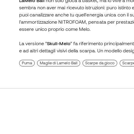
LaMelo Ball
non solo gioca a basket, ma lo vive a modo
sembra non aver mai ricevuto istruzioni: puro istinto 
puoi canalizzare anche tu quell'energia unica con il 
l'ammortizzazione NITROFOAM, pensata per prestazion
essere unico proprio come Melo.
La versione “
Skull-Melo
” fa riferimento principalmente
e ad altri dettagli visivi della scarpa. Un modello desig
Puma
Maglie di Lamelo Ball
Scarpe da gioco
Scarpe