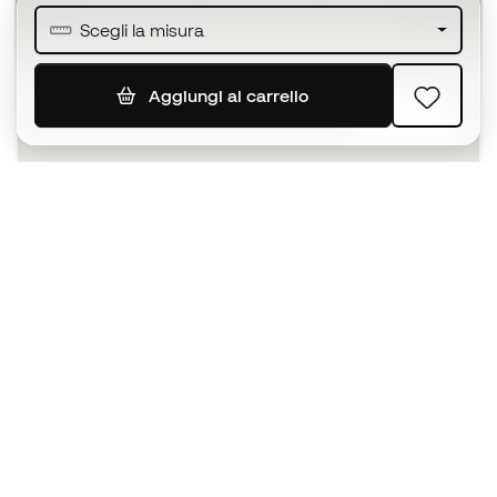
Unisciti ad oltre mezzo milione di membri
Scegli la misura
Aggiungi al carrello
ISCRIVITI
Accetto di ricevere comunicazioni personalizzate per me
in conformità con la
Privacy Policy
di Sports Emotion.
L'App
per chi vive il basket in modo
diverso.