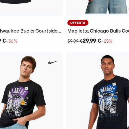
OFFERTA
Maglietta Milwaukee Bucks Courtside OGC Giannis Antetokounmpo
9 €
29,99 €
−36%
39,99 €
−25%