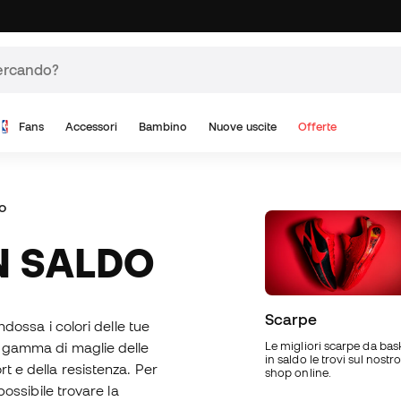
Fans
Accessori
Bambino
Nuove uscite
Offerte
o
IN SALDO
Scarpe
indossa i colori delle tue
ta gamma di maglie delle
Le migliori scarpe da bas
in saldo le trovi sul nostr
rt e della resistenza. Per
shop online.
possibile trovare la