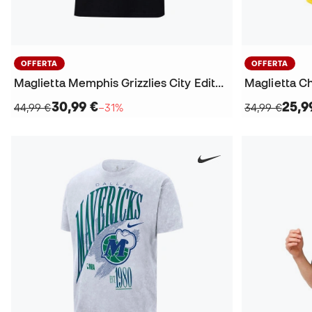
OFFERTA
OFFERTA
Maglietta Memphis Grizzlies City Editon Player Ja Morant
30,99 €
25,9
44,99 €
−31%
34,99 €