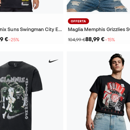
OFFERTA
Maglia Phoenix Suns Swingman City Edition Devin Booker
99 €
88,99 €
−25%
104,99 €
−15%