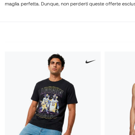
maglia perfetta. Dunque, non perderti queste offerte esclus
supporto per i giocatori stella con stile. Acquista ora e porta 
NBA!