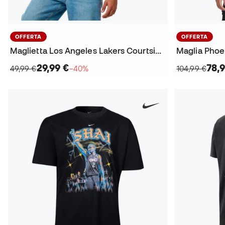
OFFERTA
OFFERTA
Maglietta Los Angeles Lakers Courtside OGC Lebron James
29,99 €
78,
49,99 €
−40%
104,99 €