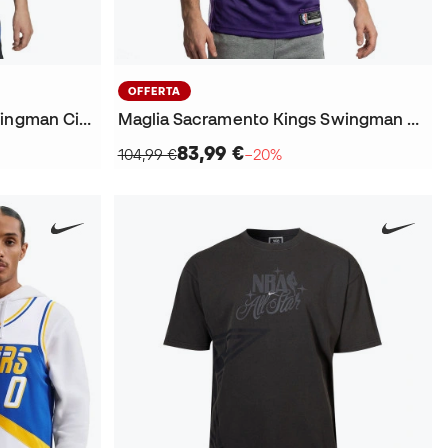
OFFERTA
Maglia Dallas Mavericks Swingman City Edition Kyrie Irving
Maglia Sacramento Kings Swingman City Edition Domantas Sabonis
83,99 €
104,99 €
−20%