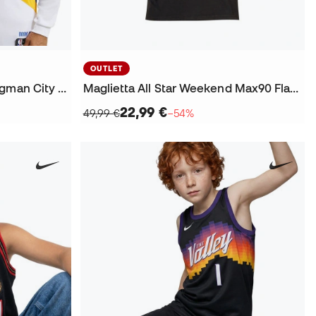
OUTLET
Maglia Indiana Pacers Swingman City Edition Tyrese Haliburton
Maglietta All Star Weekend Max90 Flash
22,99 €
49,99 €
−54%