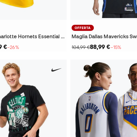
OFFERTA
Maglietta Charlotte Hornets Essential City Edition
9 €
88,99 €
−26%
104,99 €
−15%