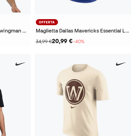
OFFERTA
Maglia Memphis Grizzlies Swingman City Edition Ja Morant
Maglietta Dallas Mavericks Essential Logo
20,99 €
34,99 €
−40%