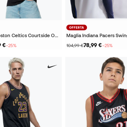
OFFERTA
Maglietta Boston Celtics Courtside OGC Vintage
9 €
78,99 €
−25%
104,99 €
−25%