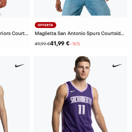
OFFERTA
Maglietta Golden State Warriors Courtside OGC Vintage
Maglietta San Antonio Spurs Courtside OGC Victor Wembanyama
41,99 €
49,99 €
−16%