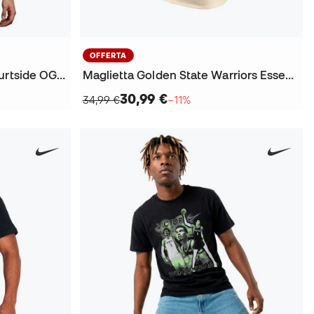
OFFERTA
Maglietta Chicago Bulls Courtside OGC Vintage
Maglietta Golden State Warriors Essential City Edition
30,99 €
34,99 €
−11%