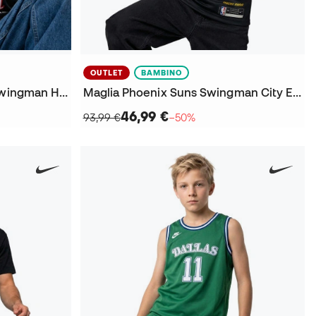
OUTLET
BAMBINO
Maglia Philadelphia 76Ers Swingman Hardwood Classics Joel Embiid da Bambino
Maglia Phoenix Suns Swingman City Edition Devin Booker da Bambino
46,99 €
93,99 €
−50%