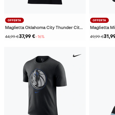
OFFERTA
OFFERTA
Maglietta Oklahoma City Thunder City Edition Player Shai Gilgeous-Alexander
37,99 €
31,9
44,99 €
−16%
49,99 €