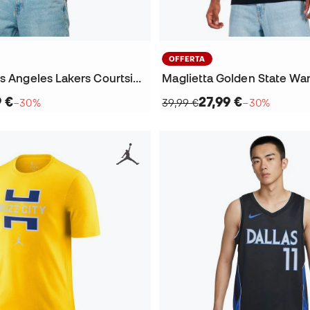
OFFERTA
Maglietta Los Angeles Lakers Courtside OGC Vintage
9 €
27,99 €
−30%
39,99 €
−30%