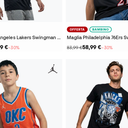
OFFERTA
BAMBINO
Maglia Los Angeles Lakers Swingman City Edition Lebron James
99 €
58,99 €
−30%
83,99 €
−30%