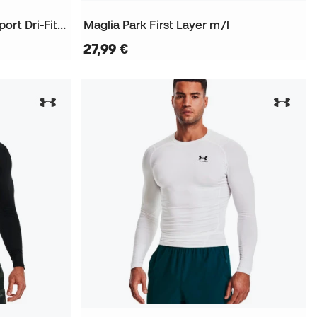
Maglia A maniche lunghe Sport Dri-Fit Graphic Top da Donna
Maglia Park First Layer m/l
27,99 €