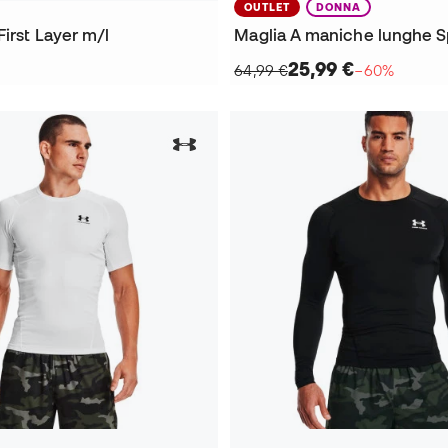
OUTLET
DONNA
First Layer m/l
25,99 €
64,99 €
−60%