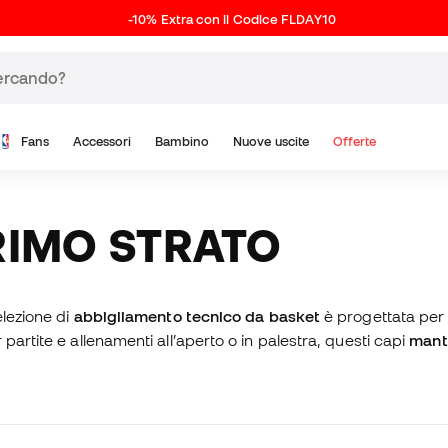
-10% Extra con il Codice FLDAY10
Fans
Accessori
Bambino
Nuove uscite
Offerte
RIMO STRATO
elezione di
abbigliamento tecnico da basket
è progettata per o
artite e allenamenti all’aperto o in palestra, questi capi
mante