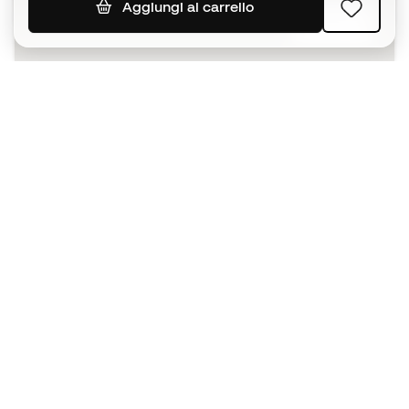
Aggiungi al carrello
ISCRIVITI
Accetto di ricevere comunicazioni personalizzate per me
in conformità con la
Privacy Policy
di Sports Emotion.
L'App
per chi vive il basket in modo
diverso.
Ti serve aiuto?