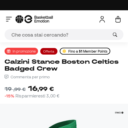
In promozione
Offerta
Fino a
51
Member Points
Calzini Stance Boston Celtics
Badged Crew
Commenta per primo
16
,
99
€
19
,
99
€
-15%
Risparmieresti
3,00 €