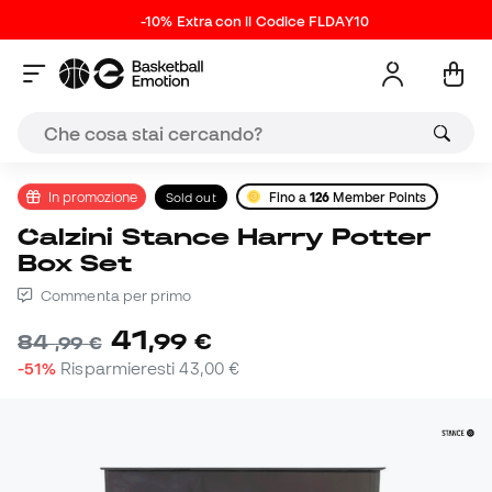
-10% Extra con il Codice FLDAY10
In promozione
Sold out
Fino a
126
Member Points
Calzini Stance Harry Potter
Box Set
Commenta per primo
41
,
99
€
84
,
99
€
-51%
Risparmieresti
43,00 €