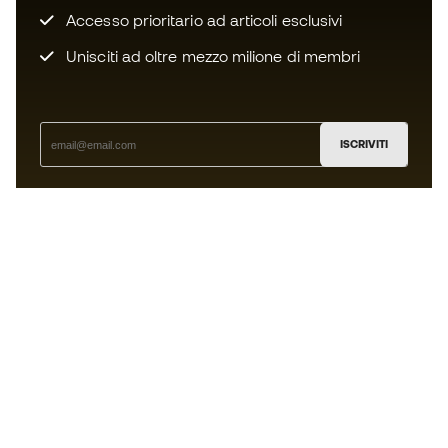
Accesso prioritario ad articoli esclusivi
Unisciti ad oltre mezzo milione di membri
ISCRIVITI
Accetto di ricevere comunicazioni personalizzate per me
in conformità con la
Privacy Policy
di Sports Emotion.
L'App
per chi vive il basket in modo
diverso.