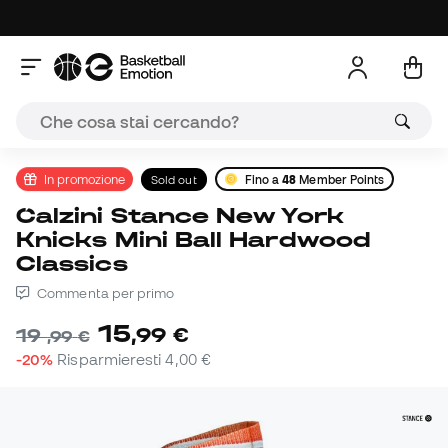
In promozione
Sold out
Fino a
48
Member Points
Calzini Stance New York
Knicks Mini Ball Hardwood
Classics
Commenta per primo
15
,
99
€
19
,
99
€
-20%
Risparmieresti
4,00 €