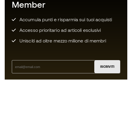
Member
Accumula punti e risparmia sui tuoi acquisti
Accesso prioritario ad articoli esclusivi
Unisciti ad oltre mezzo milione di membri
ISCRIVITI
Accetto di ricevere comunicazioni personalizzate per me
in conformità con la
Privacy Policy
di Sports Emotion.
L'App
per chi vive il basket in modo
diverso.