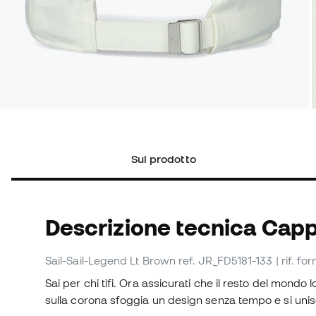
Sul prodotto
Descrizione tecnica Capp
Sail-Sail-Legend Lt Brown
ref. JR_FD5181-133
| rif. f
Sai per chi tifi. Ora assicurati che il resto del mond
sulla corona sfoggia un design senza tempo e si unisc