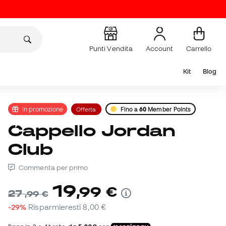
Punti Vendita
Account
Carrello
Kit
Blog
In promozione
Offerta
Fino a
60
Member Points
Cappello Jordan
Club
Commenta per primo
19
,
99
€
27
,
99
€
-29%
Risparmieresti
8,00 €