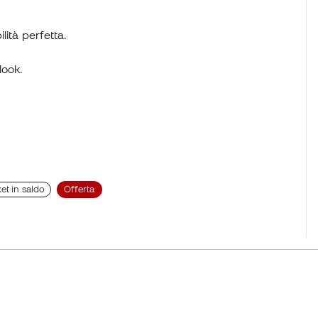
ilità perfetta.
look.
et in saldo
Offerta