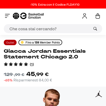
-10% Extra con il Codice FLDAY10
Outlet
Fino a
138
Member Points
Giacca Jordan Essentials
Statement Chicago 2.0
(
1
)
45
,
99
€
129
,
99
€
-65%
Risparmieresti
84,00 €