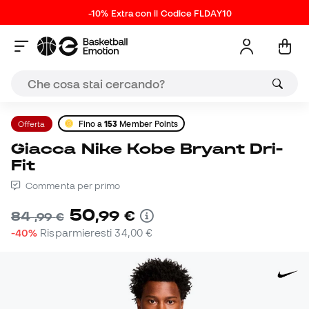
-10% Extra con il Codice FLDAY10
Offerta
Fino a
153
Member Points
Giacca Nike Kobe Bryant Dri-
Fit
Commenta per primo
50
,
99
€
84
,
99
€
-40%
Risparmieresti
34,00 €