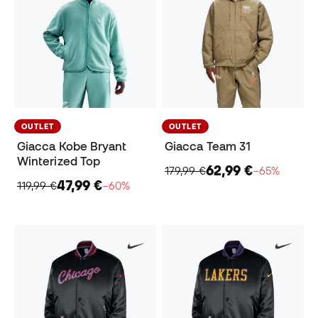
OUTLET
OUTLET
Giacca Kobe Bryant
Giacca Team 31
Winterized Top
62,99 €
179,99 €
−65%
47,99 €
119,99 €
−60%