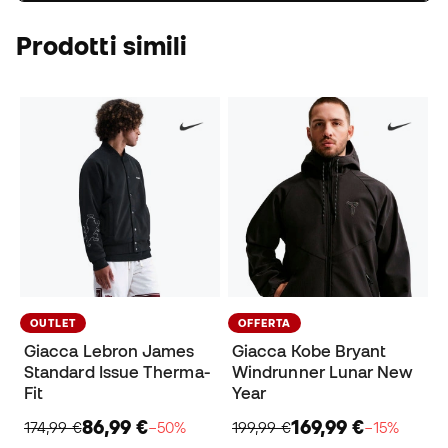
Prodotti simili
OUTLET
OFFERTA
Giacca Lebron James
Giacca Kobe Bryant
Standard Issue Therma-
Windrunner Lunar New
Fit
Year
86,99 €
169,99 €
174,99 €
−50%
199,99 €
−15%