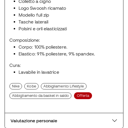
Colletto a cigno
Logo Swoosh ricamato
Modello full zip
Tasche laterali
Polsini e orli elasticizzati
Composizione:
Corpo: 100% poliestere.
Elastico: 91% poliestere, 9% spandex.
Cura:
Lavabile in lavatrice
Nike
Kobe
Abbigliamento Lifestyle
Abbigliamento da basket in saldo
Offerta
Valutazione personale