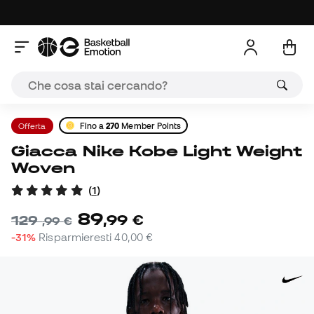
Offerta
Fino a
270
Member Points
Giacca Nike Kobe Light Weight
Woven
(
1
)
89
,
99
€
129
,
99
€
-31%
Risparmieresti
40,00 €