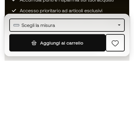
Accesso prioritario ad articoli esclusivi
Unisciti ad oltre mezzo milione di membri
Scegli la misura
Aggiungi al carrello
ISCRIVITI
Accetto di ricevere comunicazioni personalizzate per me
in conformità con la
Privacy Policy
di Sports Emotion.
L'App
per chi vive il basket in modo
diverso.