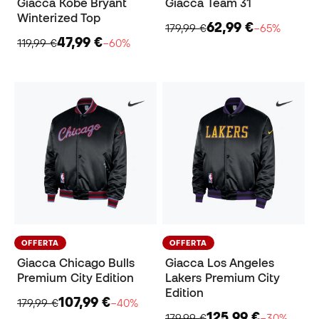
Giacca Kobe Bryant
Giacca Team 31
Winterized Top
62,99 €
179,99 €
−65%
47,99 €
119,99 €
−60%
OFFERTA
OFFERTA
Giacca Chicago Bulls
Giacca Los Angeles
Premium City Edition
Lakers Premium City
Edition
107,99 €
179,99 €
−40%
125,99 €
179,99 €
−30%