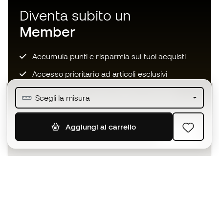
Diventa subito un
Member
Accumula punti e risparmia sui tuoi acquisti
Accesso prioritario ad articoli esclusivi
Unisciti ad oltre mezzo milione di membri
Scegli la misura
Aggiungi al carrello
ISCRIVITI
Accetto di ricevere comunicazioni personalizzate per me
in conformità con la
Privacy Policy
di Sports Emotion.
L'App
per chi vive il basket in modo