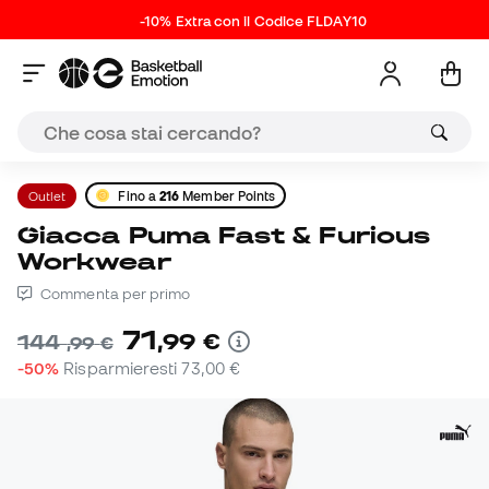
-10% Extra con il Codice FLDAY10
Outlet
Fino a
216
Member Points
Giacca Puma Fast & Furious
Workwear
Commenta per primo
71
,
99
€
144
,
99
€
-50%
Risparmieresti
73,00 €