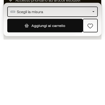
Accesso prioritario ad articoli esclusivi
Unisciti ad oltre mezzo milione di membri
Scegli la misura
Aggiungi al carrello
ISCRIVITI
Accetto di ricevere comunicazioni personalizzate per me
in conformità con la
Privacy Policy
di Sports Emotion.
L'App
per chi vive il basket in modo
diverso.