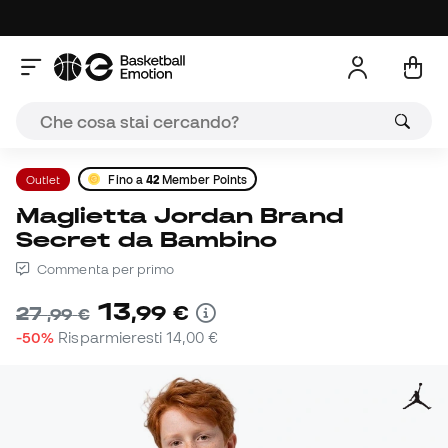
Outlet
Fino a
42
Member Points
Maglietta Jordan Brand
Secret da Bambino
Commenta per primo
13
,
99
€
27
,
99
€
-50%
Risparmieresti
14,00 €