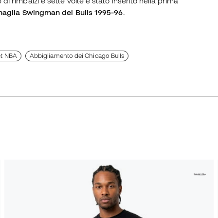
 rimbalzi e sette volte è stato inserito nella prima
aglia Swingman dei Bulls 1995-96
.
et NBA
Abbigliamento dei Chicago Bulls