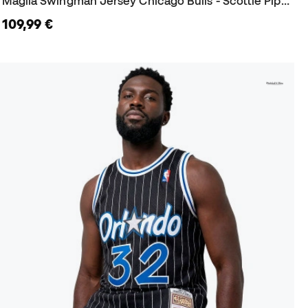
Maglia Swingman Jersey Chicago Bulls - Scottie Pippen 1997-98
109,99 €