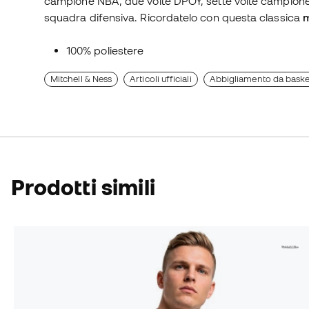
campione NBA, due volte DPOY, sette volte campione di
squadra difensiva. Ricordatelo con questa classica
m
100% poliestere
Mitchell & Ness
Articoli ufficiali
Abbigliamento da bask
Prodotti simili