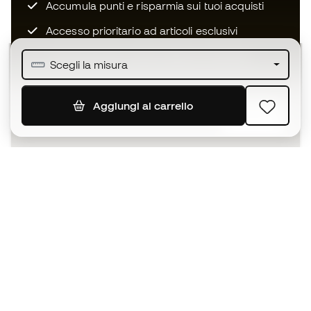
Accumula punti e risparmia sui tuoi acquisti
Accesso prioritario ad articoli esclusivi
Unisciti ad oltre mezzo milione di membri
Scegli la misura
Aggiungi al carrello
ISCRIVITI
Accetto di ricevere comunicazioni personalizzate per me
in conformità con la
Privacy Policy
di Sports Emotion.
L'App
per chi vive il basket in modo
diverso.