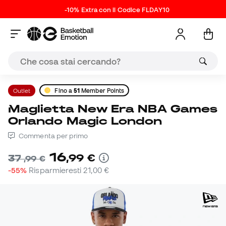
-10% Extra con il Codice FLDAY10
Outlet
Fino a
51
Member Points
Maglietta New Era NBA Games
Orlando Magic London
Commenta per primo
16
,
99
€
37
,
99
€
-55%
Risparmieresti
21,00 €