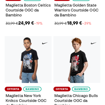
Maglietta Boston Celtics
Maglietta Golden State
Courtside OGC da
Warriors Courtside OGC
Bambino
da Bambino
24,99 €
18,99 €
30,99 €
−19%
30,99 €
−39%
OFFERTA
BAMBINO
OFFERTA
BAMBINO
Maglietta New York
Maglietta Chicago Bulls
Knikcs Courtside OGC
Courtside OGC da