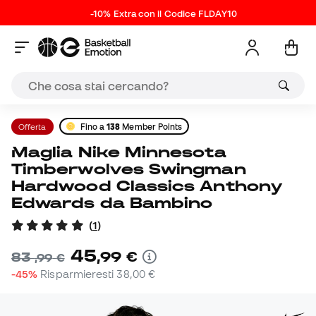
-10% Extra con il Codice FLDAY10
Offerta
Fino a
138
Member Points
Maglia Nike Minnesota
Timberwolves Swingman
Hardwood Classics Anthony
Edwards da Bambino
(
1
)
45
,
99
€
83
,
99
€
-45%
Risparmieresti
38,00 €