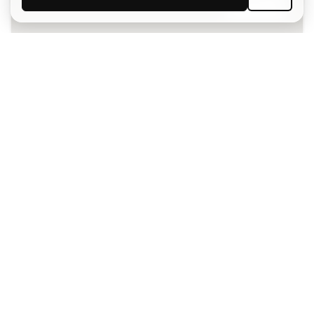
ISCRIVITI
Accetto di ricevere comunicazioni personalizzate per me
in conformità con la
Privacy Policy
di Sports Emotion.
L'App
per chi vive il basket in modo
diverso.
Ti serve aiuto?