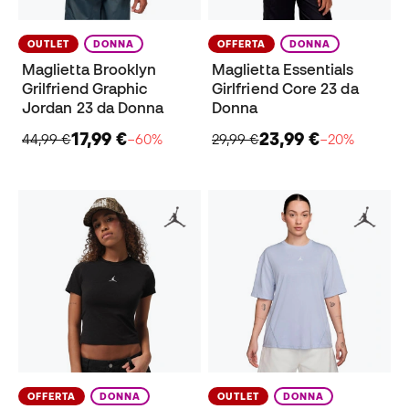
OUTLET
DONNA
OFFERTA
DONNA
Maglietta Brooklyn
Maglietta Essentials
Grilfriend Graphic
Girlfriend Core 23 da
Jordan 23 da Donna
Donna
17,99 €
23,99 €
44,99 €
−60%
29,99 €
−20%
OFFERTA
DONNA
OUTLET
DONNA