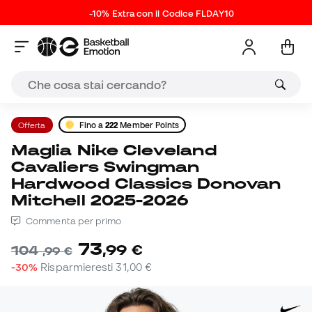
-10% Extra con il Codice FLDAY10
Offerta
Fino a
222
Member Points
Maglia Nike Cleveland
Cavaliers Swingman
Hardwood Classics Donovan
Mitchell 2025-2026
Commenta per primo
73
,
99
€
104
,
99
€
-30%
Risparmieresti
31,00 €