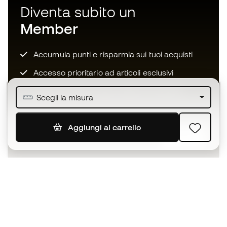
Diventa subito un
Member
Accumula punti e risparmia sui tuoi acquisti
Accesso prioritario ad articoli esclusivi
Unisciti ad oltre mezzo milione di membri
Scegli la misura
Aggiungi al carrello
ISCRIVITI
Accetto di ricevere comunicazioni personalizzate per me
in conformità con la
Privacy Policy
di Sports Emotion.
L'App
per chi vive il basket in modo