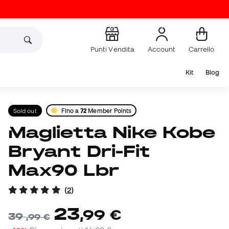
Punti Vendita
Account
Carrello
Kit
Blog
Sold out
Fino a
72
Member Points
Maglietta Nike Kobe
Bryant Dri-Fit
Max90 Lbr
(
2
)
23
,
99
€
39
,
99
€