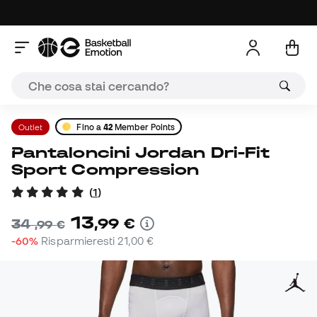
Outlet
Fino a
42
Member Points
Pantaloncini Jordan Dri-Fit
Sport Compression
(
1
)
13
,
99
€
34
,
99
€
-60%
Risparmieresti
21,00 €