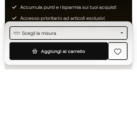
Accumula punti e risparmia sui tuoi acquisti
Accesso prioritario ad articoli esclusivi
Unisciti ad oltre mezzo milione di membri
Scegli la misura
Aggiungi al carrello
ISCRIVITI
Accetto di ricevere comunicazioni personalizzate per me
in conformità con la
Privacy Policy
di Sports Emotion.
L'App
per chi vive il basket in modo
diverso.