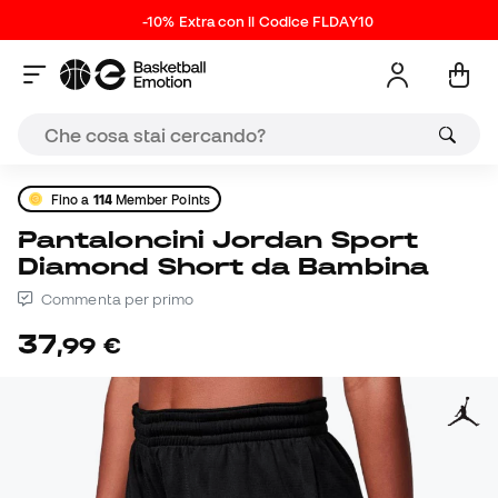
-10% Extra con il Codice FLDAY10
Fino a
114
Member Points
Pantaloncini Jordan Sport
Diamond Short da Bambina
Commenta per primo
37
,
99
€