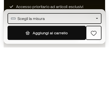
Accesso prioritario ad articoli esclusivi
Unisciti ad oltre mezzo milione di membri
Scegli la misura
Aggiungi al carrello
ISCRIVITI
Accetto di ricevere comunicazioni personalizzate per me
in conformità con la
Privacy Policy
di Sports Emotion.
L'App
per chi vive il basket in modo
diverso.