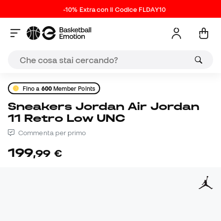
-10% Extra con il Codice FLDAY10
Fino a
600
Member Points
Sneakers Jordan Air Jordan
11 Retro Low UNC
Commenta per primo
199
,
99
€