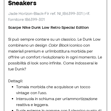
Sneakers
Jade Horizon-Black-Fir
ref. NI_IB6399-301
| rif.
fornitore IB6399-301
Scarpe Nike Dunk Low Retro Special Edition
Si può sempre contare su un classico. Le Dunk Low
combinano un design
Color Block
iconico con
materiali premium e un'imbottitura morbida per
offrire un comfort rivoluzionario in ogni momento. Le
possibilità di look sono infinite. Come indosserai le
tue Dunk?
Dettagli:
Tomaia morbida che acquisisce un tocco
vintage con l'uso.
Intersuola in schiuma per un'ammortizzazione
reattiva e leggera.
Suola esterna in gomma con il classico punto di