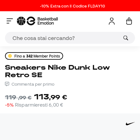
-10% Extra con il Codice FLDAY10
Fino a
342
Member Points
Sneakers Nike Dunk Low
Retro SE
Commenta per primo
113
,
99
€
119
,
99
€
-5%
Risparmieresti
6,00 €