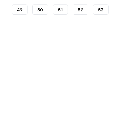
49
50
51
52
53
Scarpe
Under Armour
Curry
12