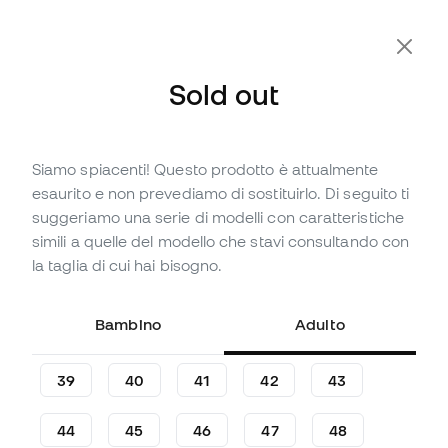
-10% Extra con il Codice FLDAY10
Sold out
Siamo spiacenti! Questo prodotto è attualmente
Sold out
Fino a
270
Member Points
esaurito e non prevediamo di sostituirlo. Di seguito ti
Scarpe Under Armour Curry
suggeriamo una serie di modelli con caratteristiche
12 Pisces
simili a quelle del modello che stavi consultando con
la taglia di cui hai bisogno.
Commenta per primo
89
,
99
€
149
,
99
€
Bambino
Adulto
-40%
Risparmieresti
60,00 €
39
40
41
42
43
44
45
46
47
48