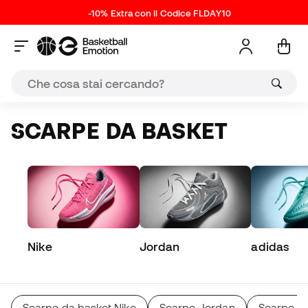
-10% Extra con il Codice FLDAY10
SCARPE DA BASKET
Nike
Jordan
adidas
Scarpe da basket Nike
Scarpe Jordan
Scarpe da