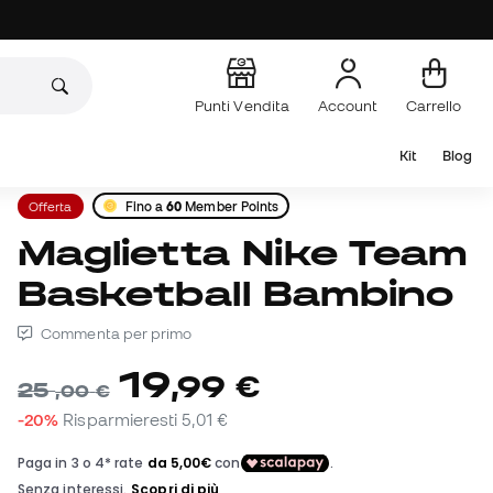
Punti Vendita
Account
Carrello
Kit
Blog
Offerta
Fino a
60
Member Points
Maglietta Nike Team
Basketball Bambino
Commenta per primo
19
,
99
€
25
,
00
€
-20%
Risparmieresti
5,01 €