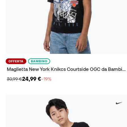
OFFERTA
BAMBINO
Maglietta New York Knikcs Courtside OGC da Bambino
24,99 €
30,99 €
−19%