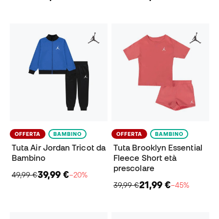
OFFERTA
BAMBINO
OFFERTA
BAMBINO
Tuta Air Jordan Tricot da
Tuta Brooklyn Essential
Bambino
Fleece Short età
prescolare
39,99 €
49,99 €
−20%
21,99 €
39,99 €
−45%