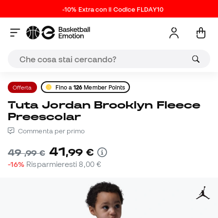
-10% Extra con il Codice FLDAY10
Offerta
Fino a
126
Member Points
Tuta Jordan Brooklyn Fleece
Preescolar
Commenta per primo
41
,
99
€
49
,
99
€
-16%
Risparmieresti
8,00 €