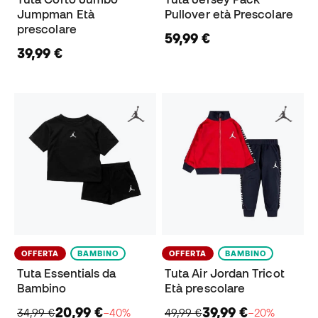
Jumpman Età
Pullover età Prescolare
prescolare
59,99 €
39,99 €
OFFERTA
BAMBINO
OFFERTA
BAMBINO
Tuta Essentials da
Tuta Air Jordan Tricot
Bambino
Età prescolare
20,99 €
39,99 €
34,99 €
−40%
49,99 €
−20%