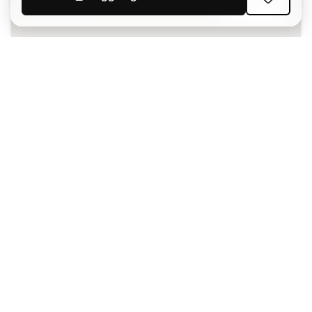
ISCRIVITI
Accetto di ricevere comunicazioni personalizzate per me
in conformità con la
Privacy Policy
di Sports Emotion.
L'App
per chi vive il basket in modo
diverso.
Ti serve aiuto?