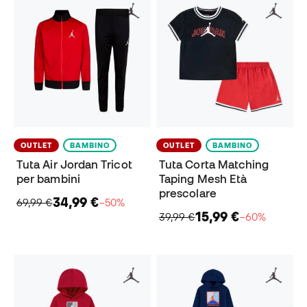
OUTLET
BAMBINO
OUTLET
BAMBINO
Tuta Air Jordan Tricot
Tuta Corta Matching
per bambini
Taping Mesh Età
prescolare
34,99 €
69,99 €
−50%
15,99 €
39,99 €
−60%