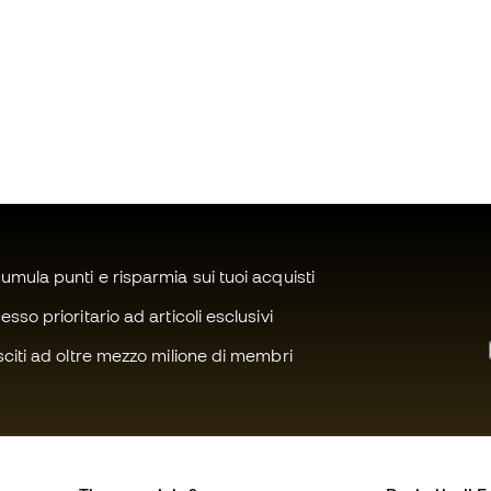
mula punti e risparmia sui tuoi acquisti
sso prioritario ad articoli esclusivi
citi ad oltre mezzo milione di membri