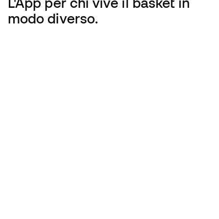
L'App
per chi vive il basket in
modo diverso.
Italia