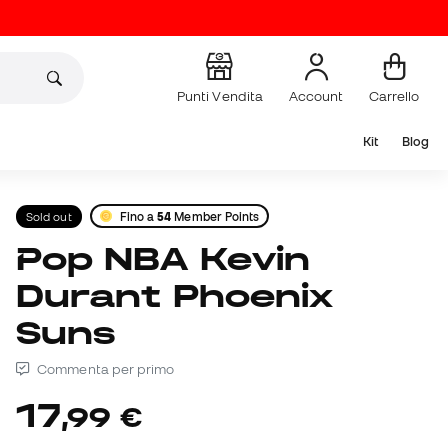
Punti Vendita
Account
Carrello
Kit
Blog
Sold out
Fino a
54
Member Points
Pop NBA Kevin
Durant Phoenix
Suns
Commenta per primo
17
,
99
€