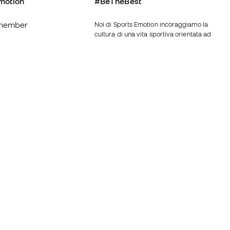
motion
#BeTheBest
member
Noi di Sports Emotion incoraggiamo la
cultura di una vita sportiva orientata ad
ottenere la piena felicità dello sportivo
grazie ad un ecosistema creato attraverso
oi
la specializzazione di ciascuna delle
marche appartenenti al gruppo.
nerali d'acquisto
Vedi tutti i negozi
ui Cookie
Fútbol Emotion
Running Emotion