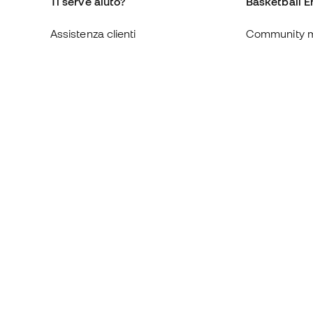
Ti serve aiuto?
Basketball E
Assistenza clienti
Community 
Cambi e resi
Chi siamo
Guida alle misure delle scarpe
Lavora con n
Compliance
Condizioni ge
Siti web internazionali di
Informativa s
Basketball Emotion
Privacy
Avviso legale