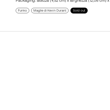
Packaging: altezza (9,52 cm) x larghezza (12,06 cm) x
Funko
Maglie di Kevin Durant
Sold out