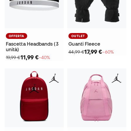
OFFERTA
OUTLET
Fascetta Headbands (3
Guanti Fleece
unità)
17,99 €
44,99 €
−60%
11,99 €
19,99 €
−40%