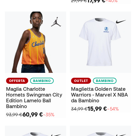
17,99 €
29,99 €
−40%
OFFERTA
BAMBINO
OUTLET
BAMBINO
Maglia Charlotte
Maglietta Golden State
Hornets Swingman City
Warriors - Marvel X NBA
Edition Lamelo Ball
da Bambino
Bambino
15,99 €
34,99 €
−54%
60,99 €
93,99 €
−35%