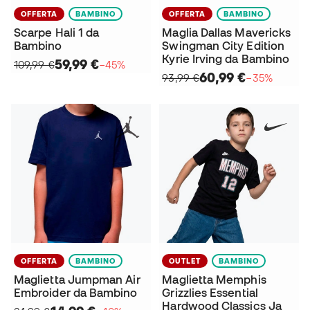
OFFERTA
BAMBINO
OFFERTA
BAMBINO
Scarpe Hali 1 da
Maglia Dallas Mavericks
Bambino
Swingman City Edition
Kyrie Irving da Bambino
59,99 €
109,99 €
−45%
60,99 €
93,99 €
−35%
OFFERTA
BAMBINO
OUTLET
BAMBINO
Maglietta Jumpman Air
Maglietta Memphis
Embroider da Bambino
Grizzlies Essential
Hardwood Classics Ja