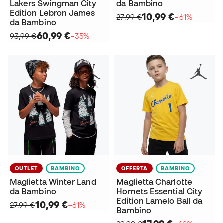
Lakers Swingman City
da Bambino
Edition Lebron James
10,99 €
27,99 €
−61%
da Bambino
60,99 €
93,99 €
−35%
OUTLET
BAMBINO
OFFERTA
BAMBINO
Maglietta Winter Land
Maglietta Charlotte
da Bambino
Hornets Essential City
Edition Lamelo Ball da
10,99 €
27,99 €
−61%
Bambino