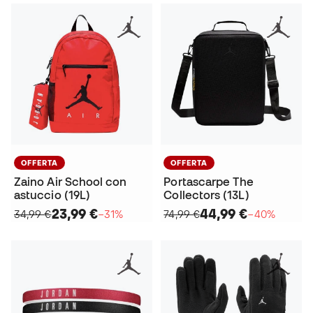
OFFERTA
OFFERTA
Zaino Air School con
Portascarpe The
astuccio (19L)
Collectors (13L)
23,99 €
44,99 €
34,99 €
−31%
74,99 €
−40%