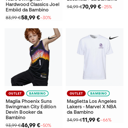
Hardwood Classics Joel
70,99 €
94,99 €
−25%
Embiid da Bambino
58,99 €
83,99 €
−30%
OUTLET
BAMBINO
OUTLET
BAMBINO
Maglia Phoenix Suns
Maglietta Los Angeles
Swingman City Edition
Lakers - Marvel X NBA
Devin Booker da
da Bambino
Bambino
11,99 €
34,99 €
−66%
46,99 €
93,99 €
−50%