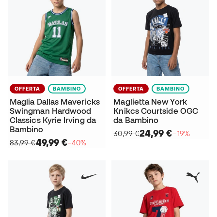
OFFERTA
BAMBINO
OFFERTA
BAMBINO
Maglia Dallas Mavericks
Maglietta New York
Swingman Hardwood
Knikcs Courtside OGC
Classics Kyrie Irving da
da Bambino
Bambino
24,99 €
30,99 €
−19%
49,99 €
83,99 €
−40%