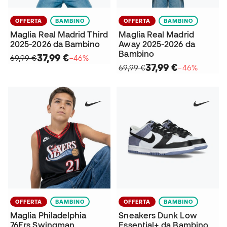
OFFERTA
BAMBINO
OFFERTA
BAMBINO
Maglia Real Madrid Third
Maglia Real Madrid
2025-2026 da Bambino
Away 2025-2026 da
Bambino
37,99 €
69,99 €
−46%
37,99 €
69,99 €
−46%
OFFERTA
BAMBINO
OFFERTA
BAMBINO
Maglia Philadelphia
Sneakers Dunk Low
76Ers Swingman
Essential+ da Bambino