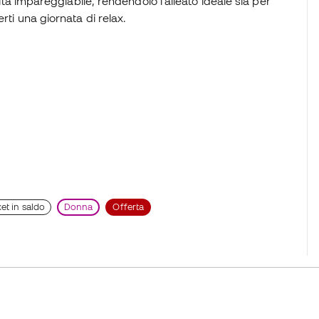
lità impareggiabile, rendendolo l'alleato ideale sia per
rti una giornata di relax.
et in saldo
Donna
Offerta