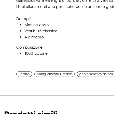
dell'esclusiva linea Flight di Jordan, offre una versati
i tuoi allenamenti che per uscire con le amiche o gode
Dettagli:
Manica corta
Vestibilità classica
A girocollo
Composizione
100% cotone
Jordan
Abbigliamento Lifestyle
Abbigliamento da bask