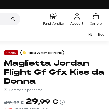
Punti Vendita
Account
Carrello
Kit
Blog
Offerta
Fino a
90
Member Points
Maglietta Jordan
Flight Gf Gfx Kiss da
Donna
Commenta per primo
29
,
99
€
39
,
99
€
-25%
Risparmieresti
10,00 €