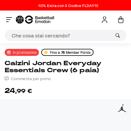
-10% Extra con il Codice FLDAY10
In promozione
Fino a
75
Member Points
Calzini Jordan Everyday
Essentials Crew (6 paia)
Commenta per primo
24
,
99
€