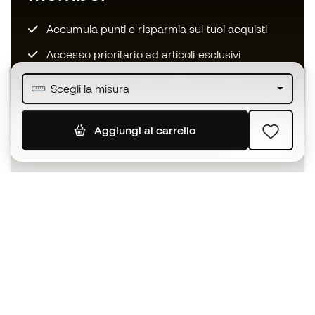
Accumula punti e risparmia sui tuoi acquisti
Accesso prioritario ad articoli esclusivi
Unisciti ad oltre mezzo milione di membri
Scegli la misura
Aggiungi al carrello
ISCRIVITI
Accetto di ricevere comunicazioni personalizzate per me
in conformità con la
Privacy Policy
di Sports Emotion.
L'App
per chi vive il basket in modo
diverso.