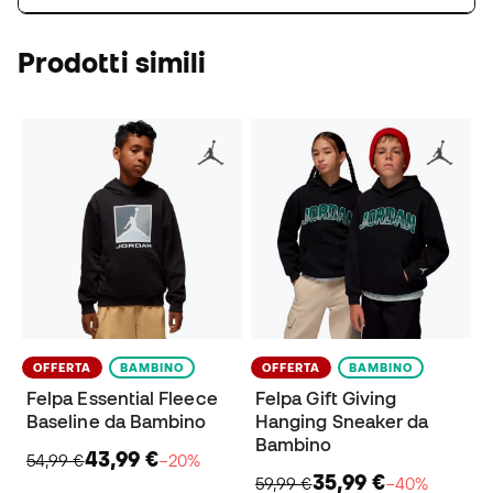
Prodotti simili
OFFERTA
BAMBINO
OFFERTA
BAMBINO
Felpa Essential Fleece
Felpa Gift Giving
Baseline da Bambino
Hanging Sneaker da
Bambino
43,99 €
54,99 €
−20%
35,99 €
59,99 €
−40%