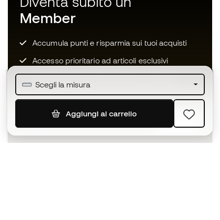
Diventa subito un
Member
Accumula punti e risparmia sui tuoi acquisti
Accesso prioritario ad articoli esclusivi
Unisciti ad oltre mezzo milione di membri
Scegli la misura
Aggiungi al carrello
ISCRIVITI
Accetto di ricevere comunicazioni personalizzate per me
in conformità con la
Privacy Policy
di Sports Emotion.
L'App
per chi vive il basket in modo
diverso.