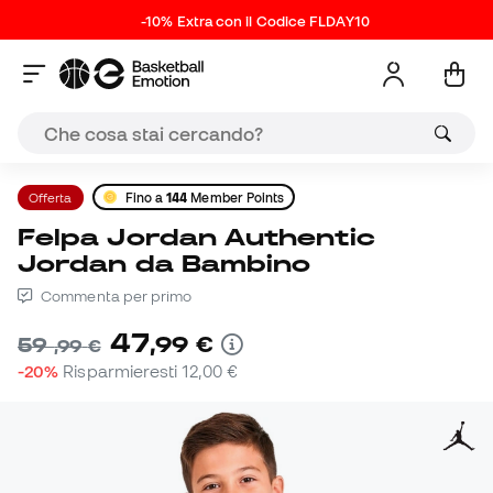
-10% Extra con il Codice FLDAY10
Offerta
Fino a
144
Member Points
Felpa Jordan Authentic
Jordan da Bambino
Commenta per primo
47
,
99
€
59
,
99
€
-20%
Risparmieresti
12,00 €