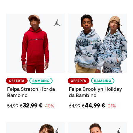
OFFERTA
BAMBINO
OFFERTA
BAMBINO
Felpa Stretch Hbr da
Felpa Brooklyn Holiday
Bambino
da Bambino
32,99 €
44,99 €
54,99 €
−40%
64,99 €
−31%