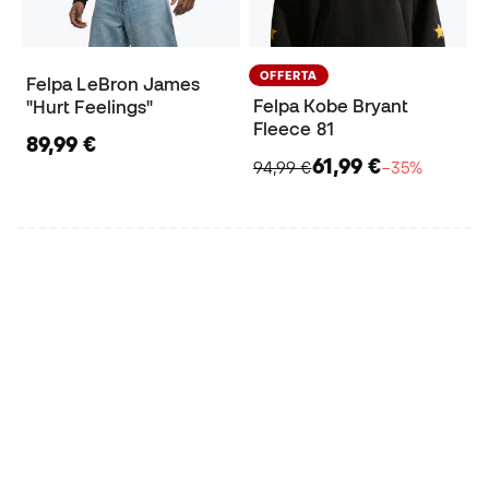
OFFERTA
Felpa LeBron James
Felpa Kobe Bryant
"Hurt Feelings"
Fleece 81
89,99 €
61,99 €
94,99 €
−35%