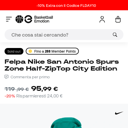
-10% Extra con il Codice FLDAY10
Sold out
Fino a
288
Member Points
Felpa Nike San Antonio Spurs
Zone Half-ZipTop City Edition
Commenta per primo
95
,
99
€
119
,
99
€
-20%
Risparmieresti
24,00 €