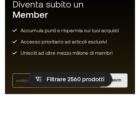
Diventa subito un
Member
Accumula punti e risparmia sui tuoi acquisti
Accesso prioritario ad articoli esclusivi
Unisciti ad oltre mezzo milione di membri
Filtrare 2560
prodotti
ISCRIVITI
Accetto di ricevere comunicazioni personalizzate per me
in conformità con la
Privacy Policy
di Sports Emotion.
L'App
per chi vive il basket in modo
diverso.