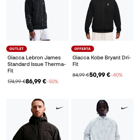
OUTLET
OFFERTA
Giacca Lebron James
Giacca Kobe Bryant Dri-
Standard Issue Therma-
Fit
Fit
50,99 €
84,99 €
−40%
86,99 €
174,99 €
−50%