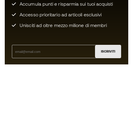
Accumula punti e risparmia sui tuoi acquisti
Accesso prioritario ad articoli esclusivi
Unisciti ad oltre mezzo milione di membri
ISCRIVITI
Accetto di ricevere comunicazioni personalizzate per me
in conformità con la
Privacy Policy
di Sports Emotion.
L'App
per chi vive il basket in modo
diverso.