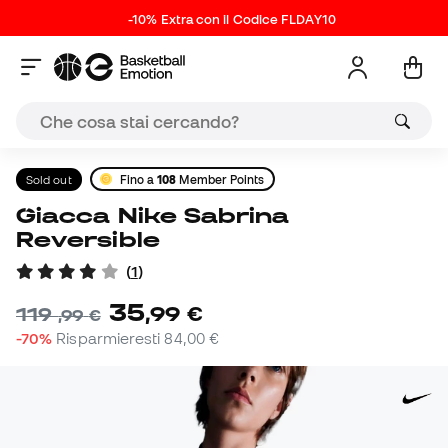
-10% Extra con il Codice FLDAY10
Sold out
Fino a
108
Member Points
Giacca Nike Sabrina
Reversible
(
1
)
35
,
99
€
119
,
99
€
-70%
Risparmieresti
84,00 €