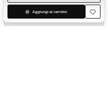
Aggiungi al carrello
ISCRIVITI
Accetto di ricevere comunicazioni personalizzate per me
in conformità con la
Privacy Policy
di Sports Emotion.
L'App
per chi vive il basket in modo
diverso.