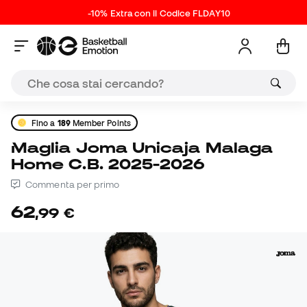
-10% Extra con il Codice FLDAY10
Fino a
189
Member Points
Maglia Joma Unicaja Malaga
Home C.B. 2025-2026
Commenta per primo
62
,
99
€