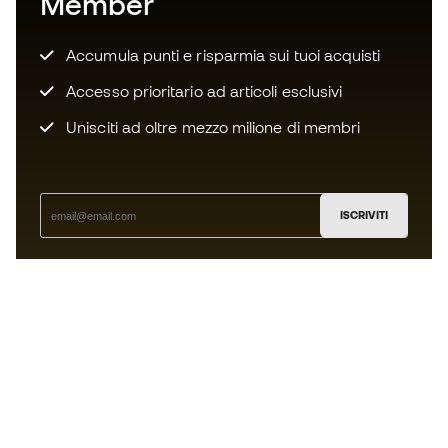
Member
Accumula punti e risparmia sui tuoi acquisti
Accesso prioritario ad articoli esclusivi
Unisciti ad oltre mezzo milione di membri
ISCRIVITI
Accetto di ricevere comunicazioni personalizzate per me
in conformità con la
Privacy Policy
di Sports Emotion.
L'App
per chi vive il basket in modo
diverso.