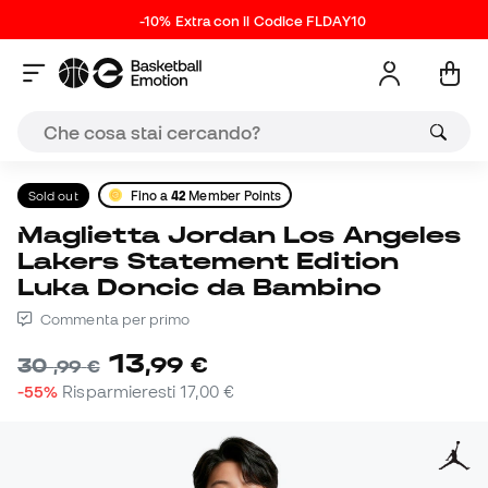
-10% Extra con il Codice FLDAY10
Sold out
Fino a
42
Member Points
Maglietta Jordan Los Angeles
Lakers Statement Edition
Luka Doncic da Bambino
Commenta per primo
13
,
99
€
30
,
99
€
-55%
Risparmieresti
17,00 €