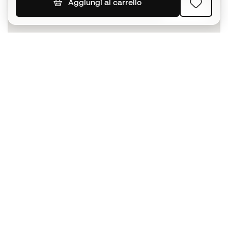
Aggiungi al carrello
ISCRIVITI
Accetto di ricevere comunicazioni personalizzate per me
in conformità con la
Privacy Policy
di Sports Emotion.
L'App
per chi vive il basket in modo
diverso.
Ti serve aiuto?