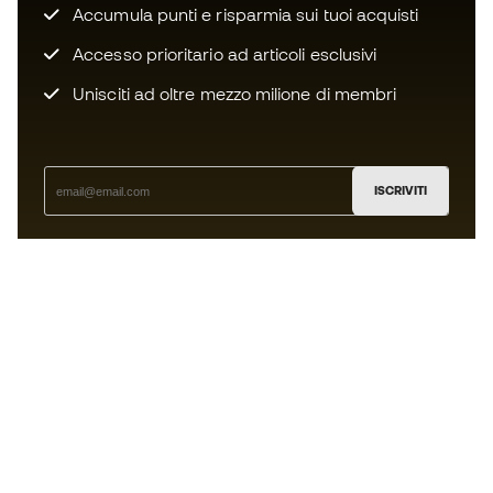
Accumula punti e risparmia sui tuoi acquisti
Accesso prioritario ad articoli esclusivi
Unisciti ad oltre mezzo milione di membri
ISCRIVITI
Accetto di ricevere comunicazioni personalizzate per me
in conformità con la
Privacy Policy
di Sports Emotion.
L'App
per chi vive il basket in modo
diverso.