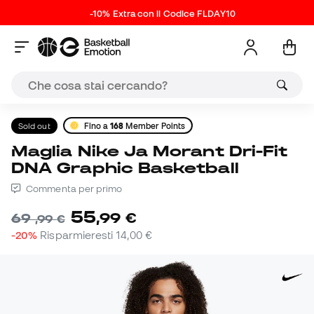
-10% Extra con il Codice FLDAY10
Sold out
Fino a
168
Member Points
Maglia Nike Ja Morant Dri-Fit
DNA Graphic Basketball
Commenta per primo
55
,
99
€
69
,
99
€
-20%
Risparmieresti
14,00 €