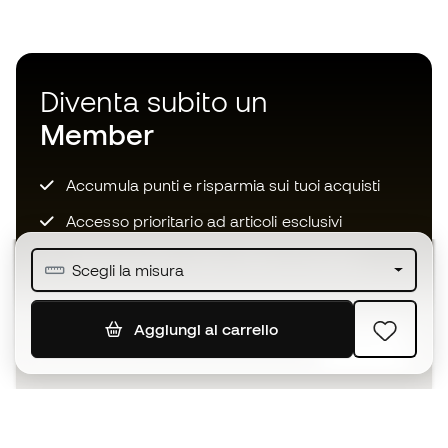
Diventa subito un
Member
Accumula punti e risparmia sui tuoi acquisti
Accesso prioritario ad articoli esclusivi
Unisciti ad oltre mezzo milione di membri
Scegli la misura
Aggiungi al carrello
ISCRIVITI
Accetto di ricevere comunicazioni personalizzate per me
in conformità con la
Privacy Policy
di Sports Emotion.