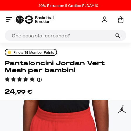
-10% Extra con il Codice FLDAY10
Fino a
75
Member Points
Pantaloncini Jordan Vert
Mesh per bambini
(
1
)
24
,
99
€