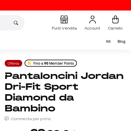
Punti Vendita
Account
Carrello
Kit
Blog
Offerta
Fino a
90
Member Points
Pantaloncini Jordan
Dri-Fit Sport
Diamond da
Bambino
Commenta per primo