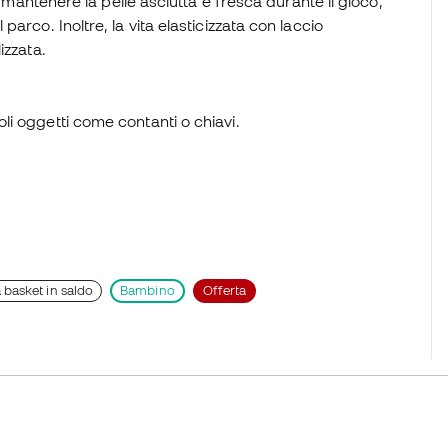
a mantenere la pelle asciutta e fresca durante il gioco,
arco. Inoltre, la vita elasticizzata con laccio
izzata.
oli oggetti come contanti o chiavi.
basket in saldo
Bambino
Offerta