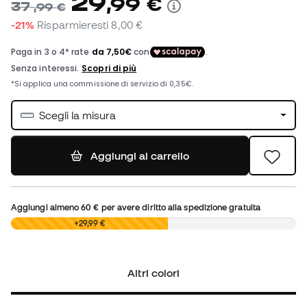
29
,
99
€
37
,
99
€
-21%
Risparmieresti
8,00 €
Scegli la misura
Aggiungi al carrello
Aggiungi almeno
60 €
per avere diritto alla spedizione gratuita
0,00 €
+29,99 €
Altri colori