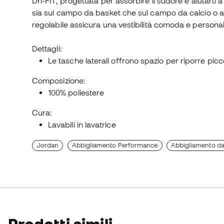
Dri-FIT, progettata per assorbire il sudore e aiutarti 
sia sul campo da basket che sul campo da calcio o al p
regolabile assicura una vestibilità comoda e personal
Dettagli:
Le tasche laterali offrono spazio per riporre picc
Composizione:
100% poliestere
Cura:
Lavabili in lavatrice
Jordan
Abbigliamento Performance
Abbigliamento da 